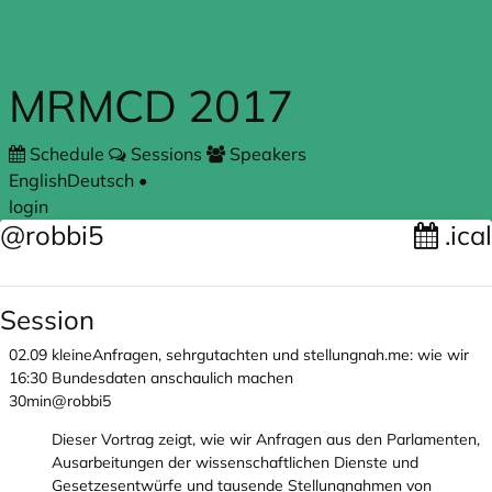
Skip to main content
MRMCD 2017
Schedule
Sessions
Speakers
English
Deutsch
•
login
@robbi5
.ical
Session
02.09
kleineAnfragen, sehrgutachten und stellungnah.me: wie wir
16:30
Bundesdaten anschaulich machen
30min
@robbi5
Dieser Vortrag zeigt, wie wir Anfragen aus den Parlamenten,
Ausarbeitungen der wissenschaftlichen Dienste und
Gesetzesentwürfe und tausende Stellungnahmen von