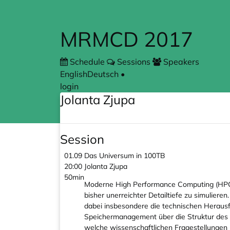
Skip to main content
MRMCD 2017
Schedule
Sessions
Speakers
English
Deutsch
•
login
Jolanta Zjupa
Session
01.09
Das Universum in 100TB
20:00
Jolanta Zjupa
50min
Moderne High Performance Computing (HPC) C
bisher unerreichter Detailtiefe zu simulier
dabei insbesondere die technischen Herau
Speichermanagement über die Struktur des O
welche wissenschaftlichen Fragestellunge