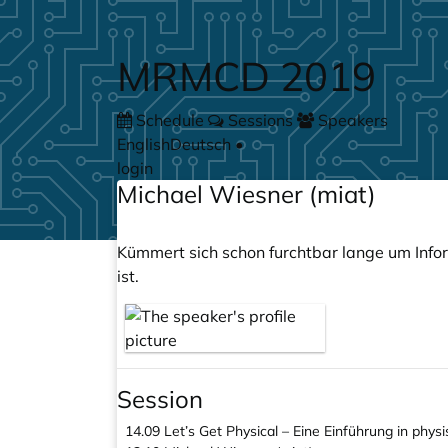
Skip to main content
MRMCD 2019
Schedule
Sessions
Speakers
English
Deutsch
•
login
Michael Wiesner (miat)
Kümmert sich schon furchtbar lange um Infor
ist.
Session
14.09
Let’s Get Physical – Eine Einführung in phys