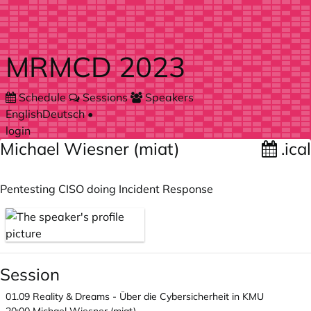
Skip to main content
MRMCD 2023
Schedule
Sessions
Speakers
English
Deutsch
•
login
Michael Wiesner (miat)
.ical
Pentesting CISO doing Incident Response
Session
01.09
Reality & Dreams - Über die Cybersicherheit in KMU