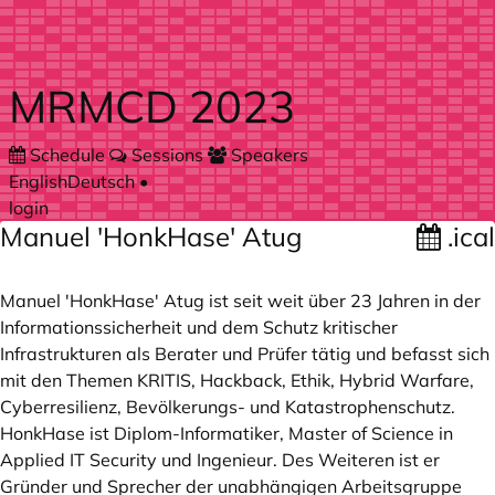
Skip to main content
MRMCD 2023
Schedule
Sessions
Speakers
English
Deutsch
•
login
Manuel 'HonkHase' Atug
.ical
Manuel 'HonkHase' Atug ist seit weit über 23 Jahren in der
Informationssicherheit und dem Schutz kritischer
Infrastrukturen als Berater und Prüfer tätig und befasst sich
mit den Themen KRITIS, Hackback, Ethik, Hybrid Warfare,
Cyberresilienz, Bevölkerungs- und Katastrophenschutz.
HonkHase ist Diplom-Informatiker, Master of Science in
Applied IT Security und Ingenieur. Des Weiteren ist er
Gründer und Sprecher der unabhängigen Arbeitsgruppe