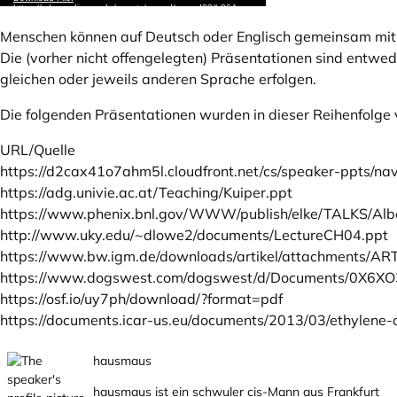
Menschen können auf Deutsch oder Englisch gemeinsam mit 
Die (vorher nicht offengelegten) Präsentationen sind entwed
gleichen oder jeweils anderen Sprache erfolgen.
Die folgenden Präsentationen wurden in dieser Reihenfolge v
URL/Quelle
https://d2cax41o7ahm5l.cloudfront.net/cs/speaker-ppts/n
https://adg.univie.ac.at/Teaching/Kuiper.ppt
https://www.phenix.bnl.gov/WWW/publish/elke/TALKS/Alb
http://www.uky.edu/~dlowe2/documents/LectureCH04.ppt
https://www.bw.igm.de/downloads/artikel/attachments/
https://www.dogswest.com/dogswest/d/Documents/0X6X
https://osf.io/uy7ph/download/?format=pdf
https://documents.icar-us.eu/documents/2013/03/ethylene-
hausmaus
hausmaus ist ein schwuler cis-Mann aus Frankfurt