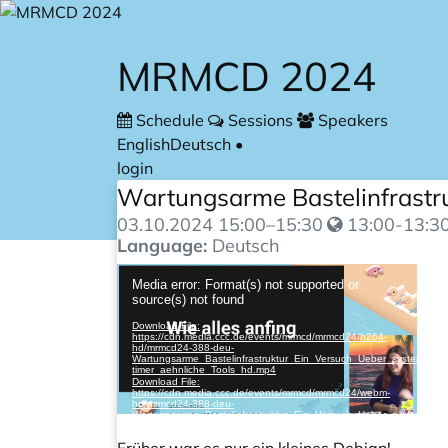
Skip to main content
MRMCD 2024
Schedule
Sessions
Speakers
English
Deutsch
•
login
Wartungsarme Bastelinfrastru
03.10.2024
15:00
–
15:30
13:00-13:30
Language:
Deutsch