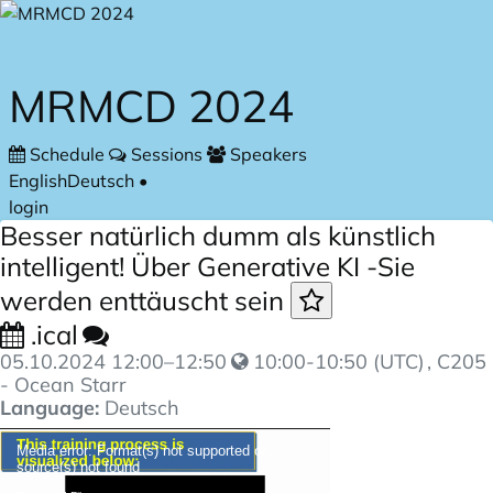
Skip to main content
MRMCD 2024
Schedule
Sessions
Speakers
English
Deutsch
•
login
Besser natürlich dumm als künstlich
intelligent! Über Generative KI -Sie
werden enttäuscht sein
.ical
05.10.2024
12:00
–
12:50
10:00-10:50 (UTC)
, C205
- Ocean Starr
Language:
Deutsch