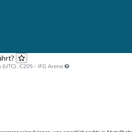
ährt?
 (UTC)
, C205 - IFG Arena