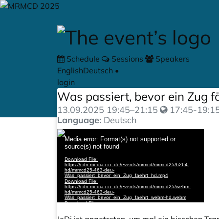
Skip to main content
Schedule
Sessions
Speakers
English
Deutsch
•
login
Was passiert, bevor ein Zug f
13.09.2025
19:45
–
21:15
17:45-19:15
Language:
Deutsch