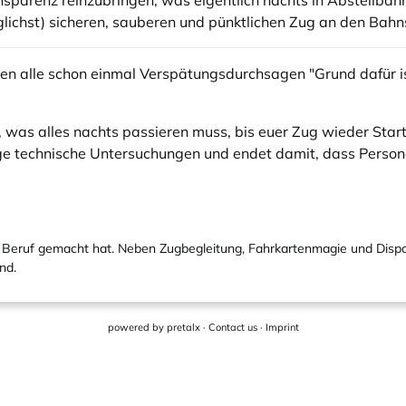
nsparenz reinzubringen, was eigentlich nachts in Abstellbahn
öglichst) sicheren, sauberen und pünktlichen Zug an den Bah
en alle schon einmal Verspätungsdurchsagen "Grund dafür is
n, was alles nachts passieren muss, bis euer Zug wieder Start
tige technische Untersuchungen und endet damit, dass Perso
 Beruf gemacht hat. Neben Zugbegleitung, Fahrkartenmagie und Dispos
nd.
powered by
pretalx
·
Contact us
·
Imprint