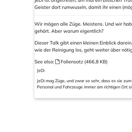
JeDi ist angetreten, um mal ein bisschen Tra
Geister dort rumwuseln, damit ihr einen (m
Wir mögen alle Züge. Meistens. Und wir hab
gehört. Aber warum eigentlich?
Dieser Talk gibt einen kleinen Einblick darei
wie der Reinigung los, geht weiter über nö
See also:
Foliensatz (466,8 KB)
JeDi
JeDi mag Züge, und zwar so sehr, dass es sie zum
Personal und Fahrzeuge immer am richtigen Ort si