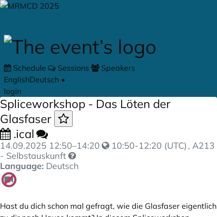
Skip to main content
Schedule
Sessions
Speakers
English
Deutsch
•
login
Spliceworkshop - Das Löten der
Glasfaser
.ical
14.09.2025
12:50
–
14:20
10:50-12:20 (UTC)
, A213
- Selbstauskunft
Language:
Deutsch
Hast du dich schon mal gefragt, wie die Glasfaser eigentlich