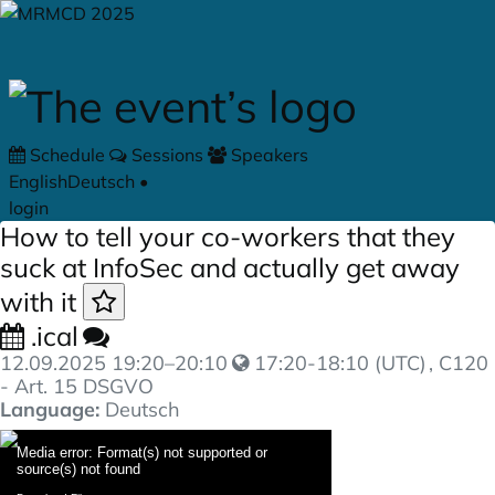
Skip to main content
Schedule
Sessions
Speakers
English
Deutsch
•
login
How to tell your co-workers that they
suck at InfoSec and actually get away
with it
.ical
12.09.2025
19:20
–
20:10
17:20-18:10 (UTC)
, C120
- Art. 15 DSGVO
Language:
Deutsch